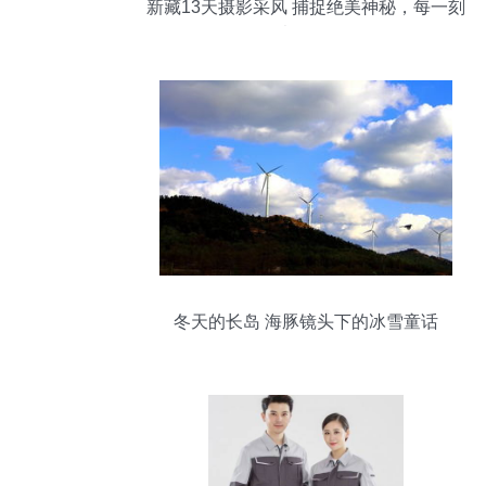
新藏13天摄影采风 捕捉绝美神秘，每一刻
都超值
冬天的长岛 海豚镜头下的冰雪童话