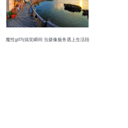
魔性gif与搞笑瞬间 当摄像服务遇上生活段
子