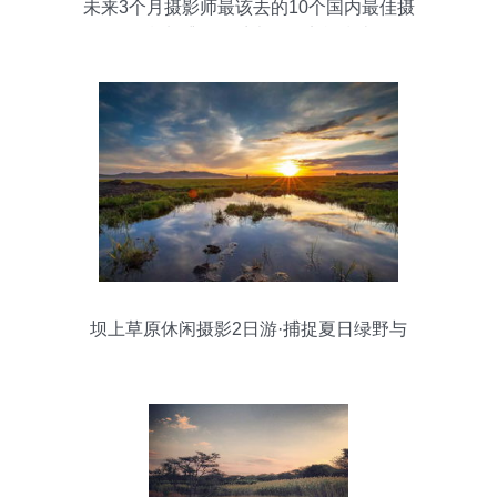
未来3个月摄影师最该去的10个国内最佳摄
影胜地 捕捉四季光影的实战指南
坝上草原休闲摄影2日游·捕捉夏日绿野与
云影