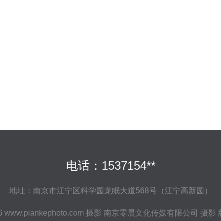
电话：1537154**
地址：南京市江宁区科学园龙眠大道568号（江宁高新园）
26
www.piankephoto.com
摄影
南京零晨文化传媒有限公司
摄影