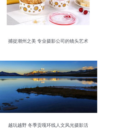
捕捉潮州之美 专业摄影公司的镜头艺术
越玩越野 冬季贡嘎环线人文风光摄影活