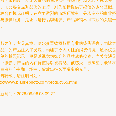
趋势的敏锐度，将比客食品的物理属性升华为打动人心的视觉资
产。而比客食品对品质的坚持，则为拍摄提供了绝佳的素材基础
这种合作模式证明，在竞争激烈的市场环境中，寻求专业的商业
影与摄像服务，是企业进行品牌建设、产品营销不可或缺的关键
环。
光影之间，方见真章。哈尔滨雷鸣摄影用专业的镜头语言，为比
食品厂的产品注入了灵魂，构建了令人向往的消费情境。这不仅
简单的拍照记录，更是以视觉为媒介的品牌战略投资。当美食遇
专业摄影，产品的内在价值得以被看见、被感受、被渴望，最终
消费者的心中和市场中，绽放出持久而璀璨的光芒。
如若转载，请注明出处：
tp://www.piankephoto.com/product/65.html
新时间：2026-08-06 08:09:27