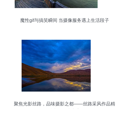
魔性gif与搞笑瞬间 当摄像服务遇上生活段子
聚焦光影丝路，品味摄影之都——丝路采风作品精
选市场推广方案