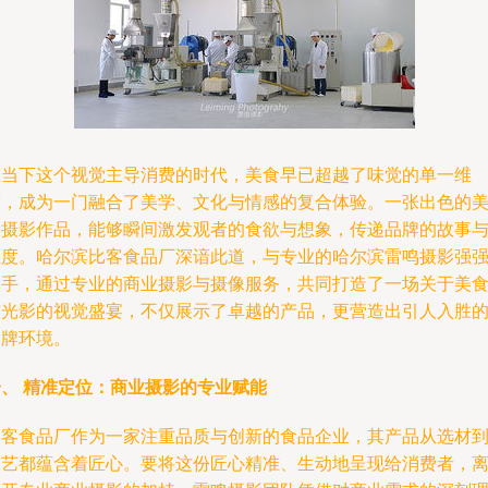
在当下这个视觉主导消费的时代，美食早已超越了味觉的单一维
度，成为一门融合了美学、文化与情感的复合体验。一张出色的
食摄影作品，能够瞬间激发观者的食欲与想象，传递品牌的故事
温度。哈尔滨比客食品厂深谙此道，与专业的哈尔滨雷鸣摄影强
联手，通过专业的商业摄影与摄像服务，共同打造了一场关于美
与光影的视觉盛宴，不仅展示了卓越的产品，更营造出引人入胜
品牌环境。
一、 精准定位：商业摄影的专业赋能
比客食品厂作为一家注重品质与创新的食品企业，其产品从选材
工艺都蕴含着匠心。要将这份匠心精准、生动地呈现给消费者，