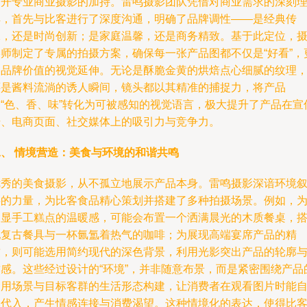
不开专业商业摄影的加持。雷鸣摄影团队凭借对商业需求的深刻
解，首先与比客进行了深度沟通，明确了品牌调性——是经典传
承，还是时尚创新；是家庭温馨，还是商务精致。基于此定位，
影师制定了专属的拍摄方案，确保每一张产品图都不仅是“好看”，
是品牌价值的视觉延伸。无论是酥脆金黄的烘焙点心细腻的纹理
还是酱料流淌的诱人瞬间，镜头都以其精准的捕捉力，将产品
的“色、香、味”转化为可被感知的视觉语言，极大提升了产品在宣
册、电商页面、社交媒体上的吸引力与竞争力。
二、 情境营造：美食与环境的和谐共鸣
优秀的美食摄影，从不孤立地展示产品本身。雷鸣摄影深谙环境
事的力量，为比客食品精心策划并搭建了多种拍摄场景。例如，
凸显手工糕点的温暖感，可能会布置一个洒满晨光的木质餐桌，
配复古餐具与一杯氤氲着热气的咖啡；为展现高端宴席产品的精
致，则可能选用简约现代的深色背景，利用光影突出产品的轮廓
质感。这些经过设计的“环境”，并非随意布景，而是紧密围绕产品
食用场景与目标客群的生活形态构建，让消费者在观看图片时能
然代入，产生情感连接与消费渴望。这种情境化的表达，使得比