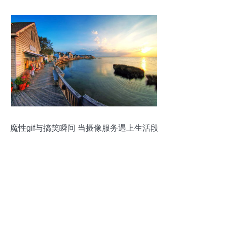
魔性gif与搞笑瞬间 当摄像服务遇上生活段
子