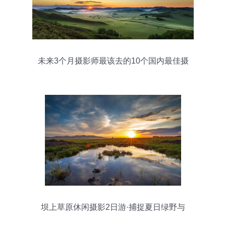
未来3个月摄影师最该去的10个国内最佳摄
影胜地 捕捉四季光影的实战指南
坝上草原休闲摄影2日游·捕捉夏日绿野与
云影