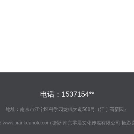
电话：1537154**
地址：南京市江宁区科学园龙眠大道568号（江宁高新园）
26
www.piankephoto.com
摄影
南京零晨文化传媒有限公司
摄影